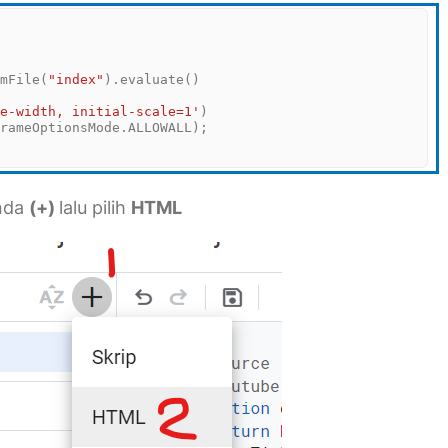
omFile(
"index"
).evaluate()

ce-width, initial-scale=1'
)

anda
(+)
lalu pilih
HTML