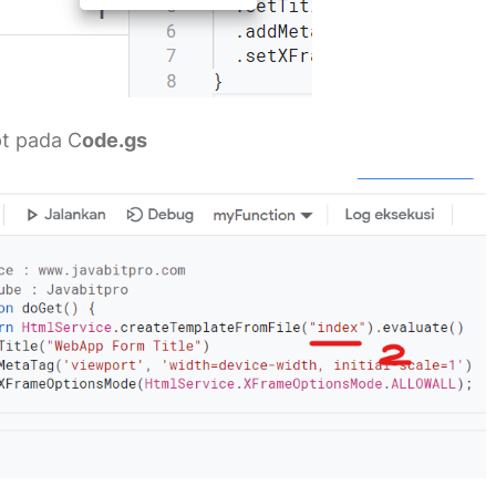
pt pada C
ode.gs