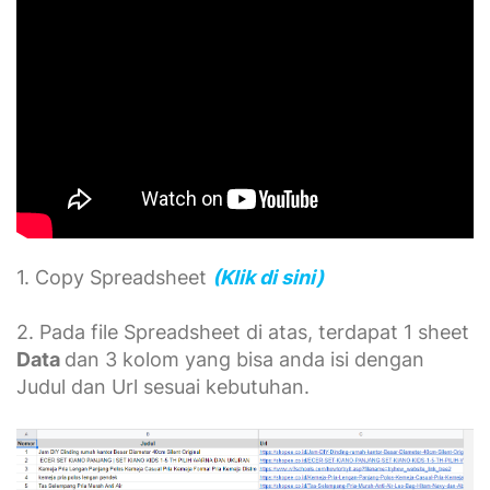
1. Copy Spreadsheet
(Klik di sini)
2. Pada file Spreadsheet di atas, terdapat 1 sheet
Data
dan 3 kolom yang bisa anda isi dengan
Judul dan Url sesuai kebutuhan.